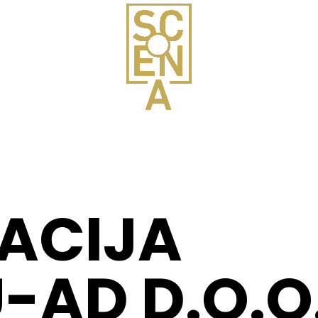
ACIJA
-AD D.O.O