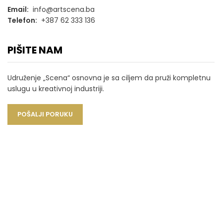
Email:
info@artscena.ba
Telefon:
+387 62 333 136
PIŠITE NAM
Udruženje „Scena“ osnovna je sa ciljem da pruži kompletnu
uslugu u kreativnoj industriji.
POŠALJI PORUKU